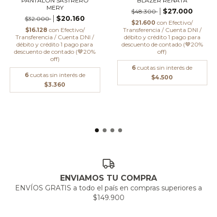
PANTALÓN SASTRERO
BLAZER RENATA
MERY
$27.000
$48.300
$20.160
$32.000
$21.600
con
Efectivo/
$16.128
con
Efectivo/
Transferencia / Cuenta DNI /
Transferencia / Cuenta DNI /
débito y crédito 1 pago para
débito y crédito 1 pago para
descuento de contado (🤎20%
descuento de contado (🤎20%
off)
off)
6
cuotas sin interés de
6
cuotas sin interés de
$4.500
$3.360
ENVIAMOS TU COMPRA
ENVÍOS GRATIS a todo el país en compras superiores a
$149.900