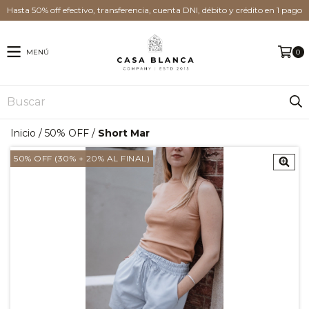
Hasta 50% off efectivo, transferencia, cuenta DNI, débito y crédito en 1 pago
MENÚ
0
Inicio
/
50% OFF
/
Short Mar
50% OFF (30% + 20% AL FINAL)