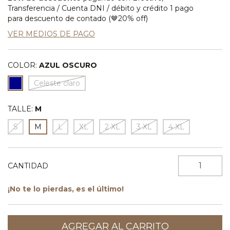
Transferencia / Cuenta DNI / débito y crédito 1 pago
para descuento de contado (🤎20% off)
VER MEDIOS DE PAGO
COLOR:
AZUL OSCURO
Celeste claro
TALLE:
M
S
M
L
XL
2 XL
3 XL
4 XL
CANTIDAD
¡No te lo pierdas, es el último!