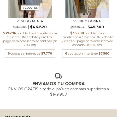
4 COLORES
VESTIDO AGATA
VESTIDO DONNA
$46.620
$45.360
$74.000
$72.000
$37.296
con
Efectivo/ Transferencia
$36.288
con
Efectivo/
/ Cuenta DNI / débito y crédito 1
Transferencia / Cuenta DNI / débito
pago para descuento de contado (🤎
y crédito 1 pago para descuento de
20% off)
contado (🤎20% off)
6
cuotas sin interés de
$7.770
6
cuotas sin interés de
$7.560
ENVIAMOS TU COMPRA
ENVÍOS GRATIS a todo el país en compras superiores a
$149.900