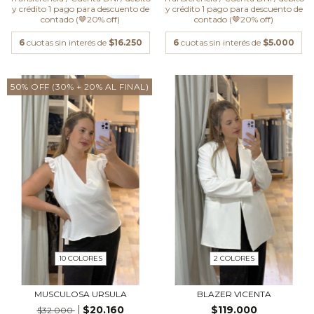
y crédito 1 pago para descuento de
y crédito 1 pago para descuento de
contado (🤎20% off)
contado (🤎20% off)
6
cuotas sin interés de
$16.250
6
cuotas sin interés de
$5.000
50% OFF (30% + 20% AL FINAL)
10 COLORES
2 COLORES
MUSCULOSA URSULA
BLAZER VICENTA
$20.160
$119.000
$32.000