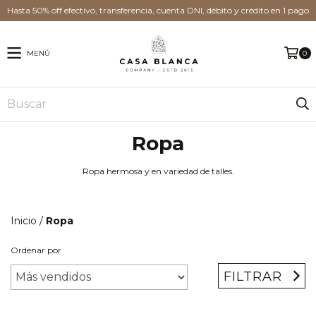
Hasta 50% off efectivo, transferencia, cuenta DNI, débito y crédito en 1 pago
MENÚ
0
Ropa
Ropa hermosa y en variedad de talles.
Inicio
/
Ropa
Ordenar por
FILTRAR