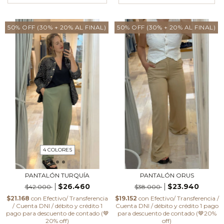
50% OFF (30% + 20% AL FINAL)
50% OFF (30% + 20% AL FINAL)
4 COLORES
PANTALÓN TURQUÍA
PANTALÓN ORUS
$26.460
$23.940
$42.000
$38.000
$21.168
con
Efectivo/ Transferencia
$19.152
con
Efectivo/ Transferencia /
/ Cuenta DNI / débito y crédito 1
Cuenta DNI / débito y crédito 1 pago
pago para descuento de contado (🤎
para descuento de contado (🤎20%
20% off)
off)