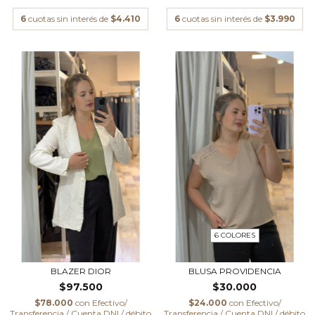
6
cuotas sin interés de
$4.410
6
cuotas sin interés de
$3.990
6 COLORES
BLAZER DIOR
BLUSA PROVIDENCIA
$97.500
$30.000
$78.000
con
Efectivo/
$24.000
con
Efectivo/
Transferencia / Cuenta DNI / débito
Transferencia / Cuenta DNI / débito