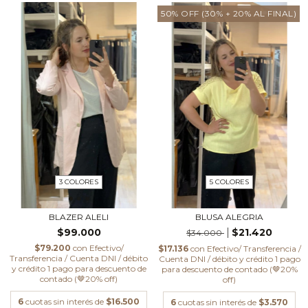
50% OFF (30% + 20% AL FINAL)
3 COLORES
5 COLORES
BLAZER ALELI
BLUSA ALEGRIA
$99.000
$21.420
$34.000
$79.200
con
Efectivo/
$17.136
con
Efectivo/ Transferencia /
Transferencia / Cuenta DNI / débito
Cuenta DNI / débito y crédito 1 pago
y crédito 1 pago para descuento de
para descuento de contado (🤎20%
contado (🤎20% off)
off)
6
cuotas sin interés de
$16.500
6
cuotas sin interés de
$3.570