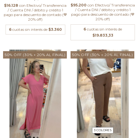
$95.200
con
Efectivo/ Transferencia
$16.128
con
Efectivo/ Transferencia
/ Cuenta DNI / débito y crédito 1
/ Cuenta DNI / débito y crédito 1
pago para descuento de contado (🤎
pago para descuento de contado (🤎
20% off)
20% off)
6
cuotas sin interés de
6
cuotas sin interés de
$3.360
$19.833,33
50% OFF (30% + 20% AL FINAL)
50% OFF (30% + 20% AL FINAL)
3 COLORES