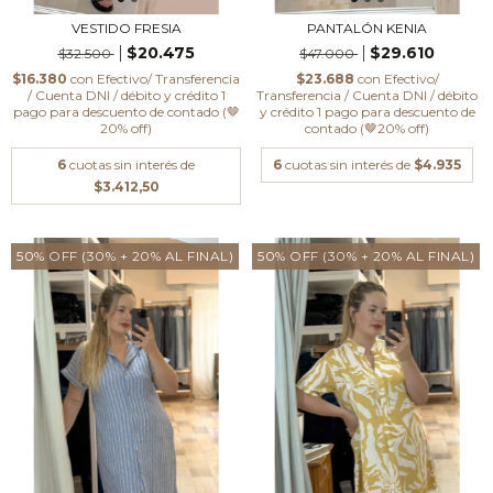
VESTIDO FRESIA
PANTALÓN KENIA
$20.475
$29.610
$32.500
$47.000
$16.380
con
Efectivo/ Transferencia
$23.688
con
Efectivo/
/ Cuenta DNI / débito y crédito 1
Transferencia / Cuenta DNI / débito
pago para descuento de contado (🤎
y crédito 1 pago para descuento de
20% off)
contado (🤎20% off)
6
cuotas sin interés de
6
cuotas sin interés de
$4.935
$3.412,50
50% OFF (30% + 20% AL FINAL)
50% OFF (30% + 20% AL FINAL)