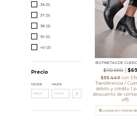
36 (3)
37 (3)
38 (3)
39 (3)
40 (3)
BOTINETAS DE CUERO
$69
$110.000
Precio
$55.440
con
Ef
Transferencia / Cue
DESDE
HASTA
débito y crédito 1 
descuento de conta
off)
6
cuotas sin interés d