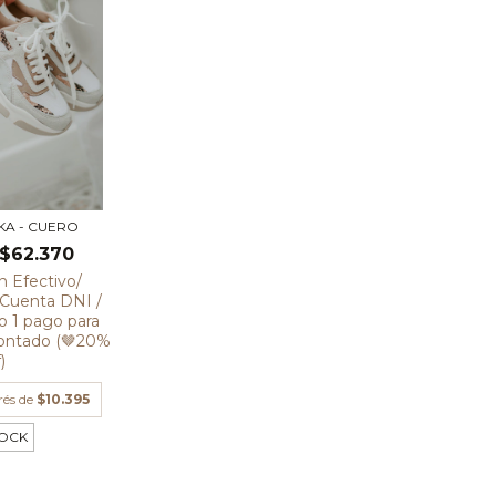
IKA - CUERO
$62.370
n
Efectivo/
/ Cuenta DNI /
to 1 pago para
ontado (🤎20%
)
rés de
$10.395
TOCK