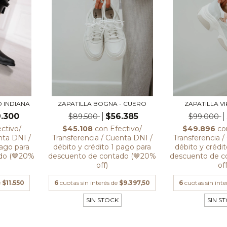
 INDIANA
ZAPATILLA BOGNA - CUERO
ZAPATILLA V
.300
$56.385
$89.500
$99.000
ectivo/
$45.108
con
Efectivo/
$49.896
co
nta DNI /
Transferencia / Cuenta DNI /
Transferencia 
pago para
débito y crédito 1 pago para
débito y crédi
do (🤎20%
descuento de contado (🤎20%
descuento de c
off)
off
e
$11.550
6
cuotas sin interés de
$9.397,50
6
cuotas sin inte
SIN STOCK
SIN S