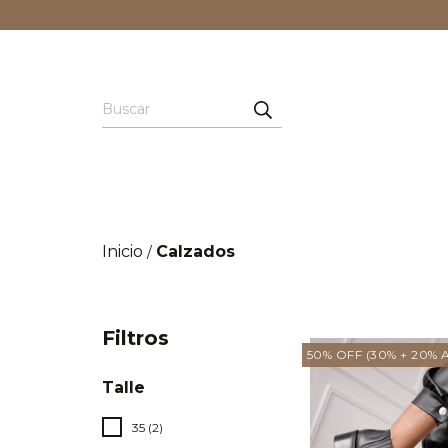
Inicio
Calzados
/
Filtros
50% OFF (30% + 20% A
Talle
35 (2)